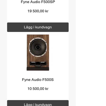
Fyne Audio F500SP
Pris
19 500,00 kr
Moms ingår
|
Över 1000 kr fri frakt
Lägg i kundvagn
Fyne Audio F500S
Pris
10 500,00 kr
Moms ingår
|
Över 1000 kr fri frakt
Lägg i kundvagn