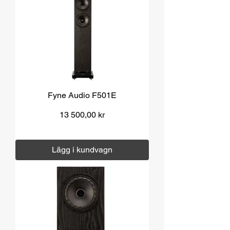
Fyne Audio F501E
Pris
13 500,00 kr
Moms ingår
|
Över 1000 kr fri frakt
Lägg i kundvagn