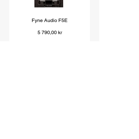
Fyne Audio F5E
Pris
5 790,00 kr
Moms ingår
|
Över 1000 kr fri frakt
Lägg i kundvagn
HiFi Stället AB © 2026
KONTAKT