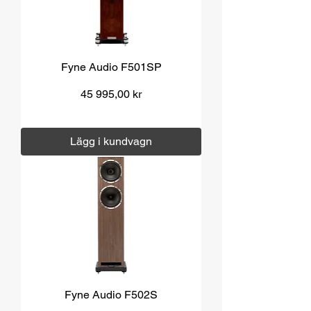
Fyne Audio F501SP
Pris
45 995,00 kr
Moms ingår
|
Över 1000 kr fri frakt
Lägg i kundvagn
Fyne Audio F502S