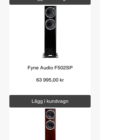
Fyne Audio F502SP
Pris
63 995,00 kr
Moms ingår
|
Över 1000 kr fri frakt
Lägg i kundvagn