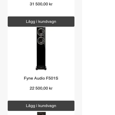
Pris
31 500,00 kr
Moms ingår
|
Över 1000 kr fri frakt
Lägg i kundvagn
Fyne Audio F501S
Pris
22 500,00 kr
Moms ingår
|
Över 1000 kr fri frakt
Lägg i kundvagn