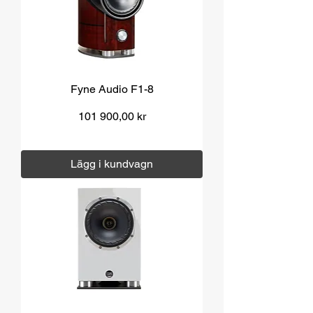
Fyne Audio F1-8
Pris
101 900,00 kr
Moms ingår
|
Över 1000 kr fri frakt
Lägg i kundvagn