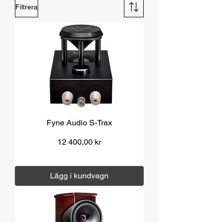
Filtrera
Fyne Audio S-Trax
Pris
12 400,00 kr
Moms ingår
|
Över 1000 kr fri frakt
Lägg i kundvagn