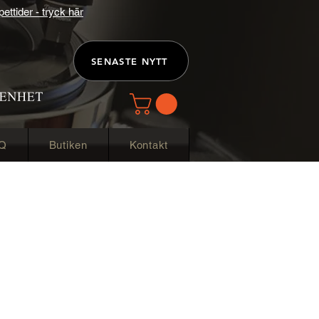
ttider - tryck här
SENASTE NYTT
Q
Butiken
Kontakt