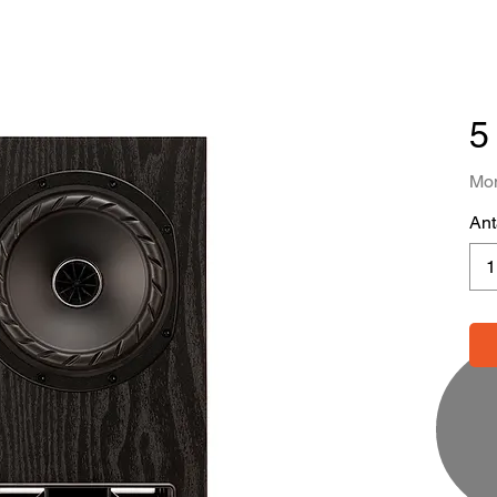
5
Mom
Ant