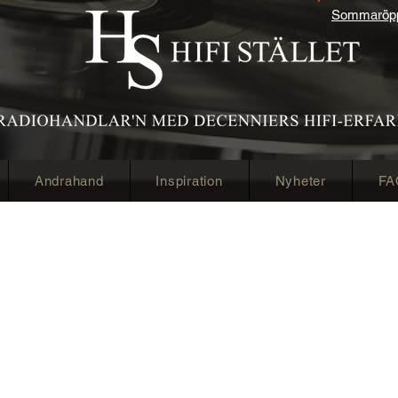
Sommaröppe
Andrahand
Inspiration
Nyheter
FA