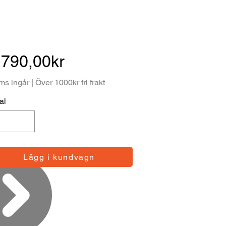
 790,00kr
s ingår | Över 1000kr fri frakt
al
Lägg i kundvagn