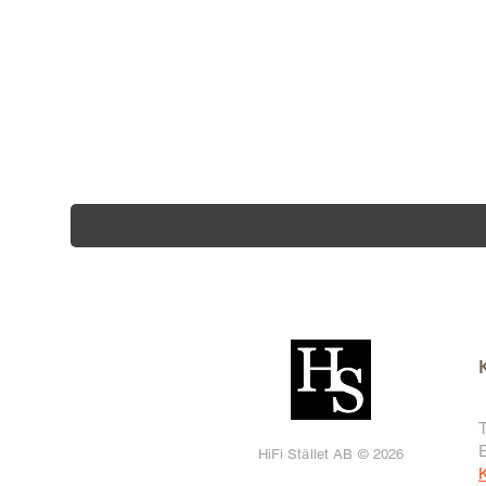
T
HiFi Stället AB © 2026
K