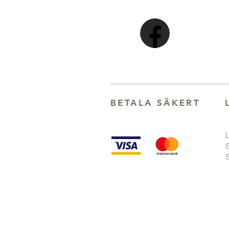
BETALA SÄKER
T
S