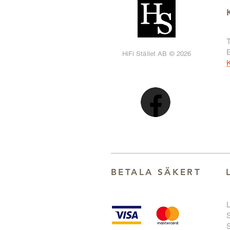
T
HiFi Stället AB © 2026
K
BETALA SÄKER
T
S