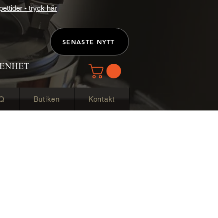
ttider - tryck här
SENASTE NYTT
Q
Butiken
Kontakt