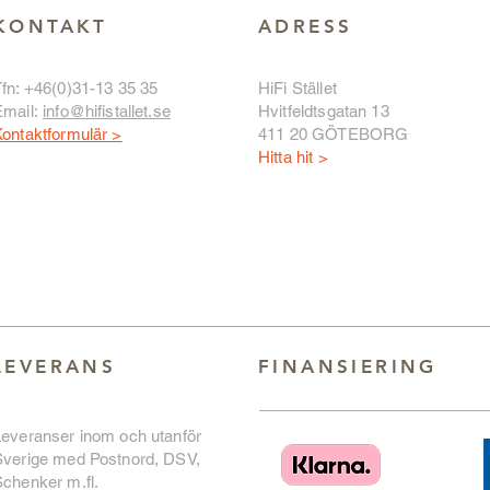
KONTAKT
ADRESS
fn: +46(0)31-13 35 35
HiFi Stället
Email:
info@hifistallet.se
Hvitfeldtsgatan 13
ontaktformulär >
411 20 GÖTEBORG
Hitta hit >
LEVERANS
FINANSIERING
Leveranser inom och utanför
Sverige med Postnord, DSV,
chenker m.fl.