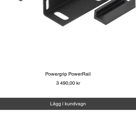
Snabbvisning
Powergrip PowerRail
Pris
3 490,00 kr
Moms ingår
|
Över 1000 kr fri frakt
Lägg i kundvagn