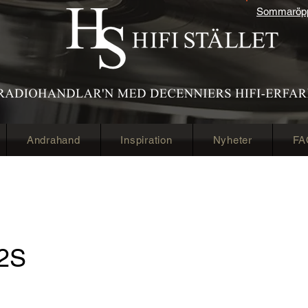
Sommaröppe
Andrahand
Inspiration
Nyheter
FA
02S