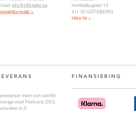
Email:
info@hifistallet.se
Hvitfeldtsgatan 13
ontaktformulär >
411 20 GÖTEBORG
Hitta hit >
LEVERANS
FINANSIERING
Leveranser inom och utanför
Sverige med Postnord, DSV,
chenker m.fl.