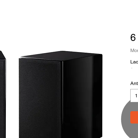
6
Mom
Lac
Ant