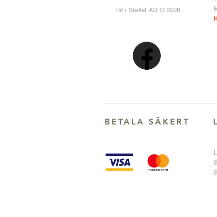
HiFi Stället AB © 2026
K
BETALA SÄKER
T
S