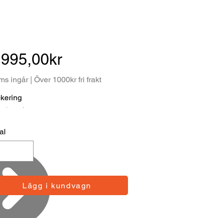
 995,00kr
s ingår | Över 1000kr fri frakt
kering
al
Lägg i kundvagn