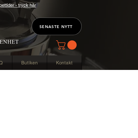
ttider - tryck här
SENASTE NYTT
Q
Butiken
Kontakt