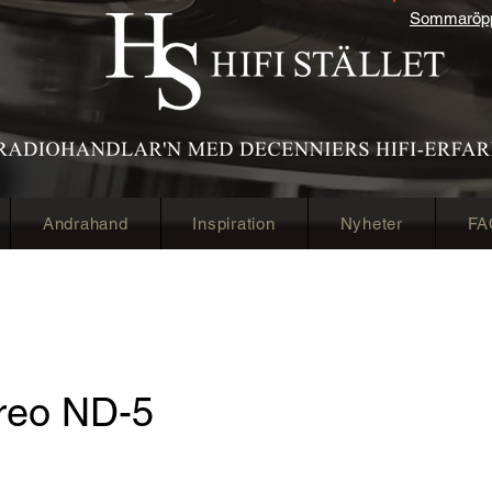
Sommaröppe
Andrahand
Inspiration
Nyheter
FA
reo ND-5