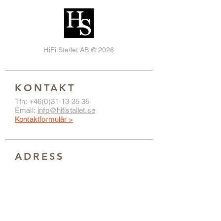
HiFi Stället AB © 2026
KONTAKT
Tfn:
+46(0)31-13 35 35
Email:
info@hifistallet.se
Kontaktformulär >
ADRESS
HiFi Stället
Hvitfeldtsgatan 13
411 20 GÖTEBORG
Hitta hit >