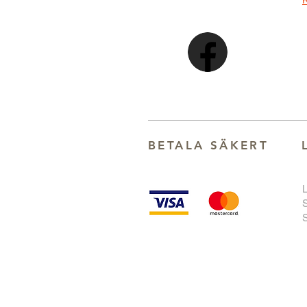
BETALA SÄKER
T
S