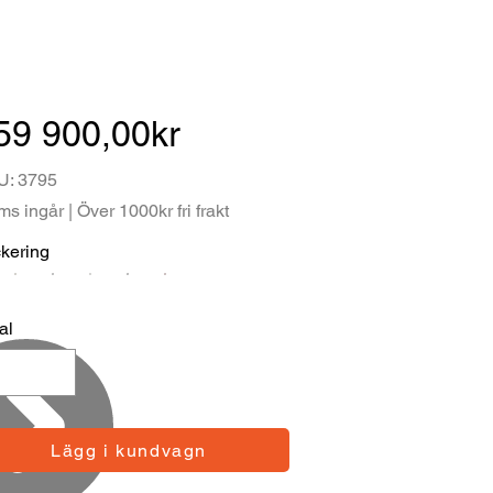
59 900,00kr
U: 3795
s ingår | Över 1000kr fri frakt
kering
al
Lägg i kundvagn