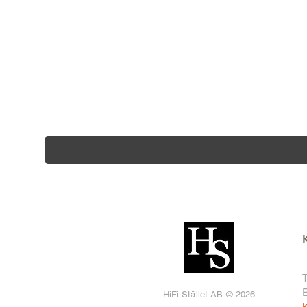
T
HiFi Stället AB © 2026
K