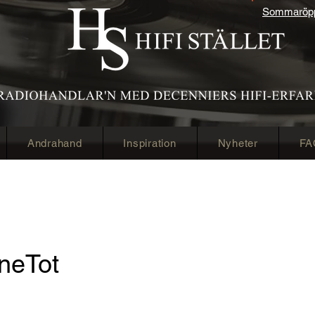
Sommaröppe
Andrahand
Inspiration
Nyheter
FA
neTot