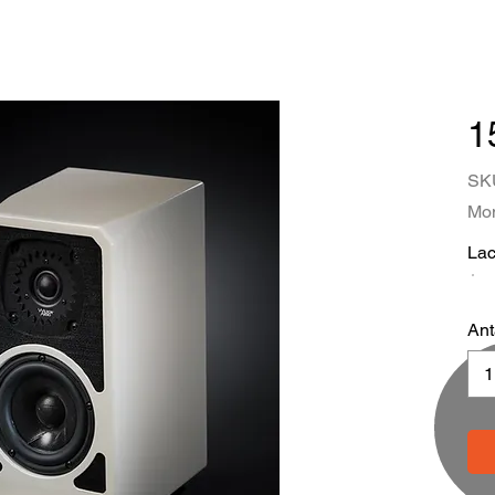
1
SK
Mom
Lac
Ant