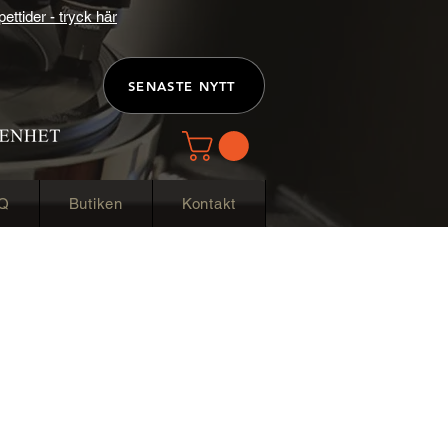
ttider - tryck här
SENASTE NYTT
Q
Butiken
Kontakt