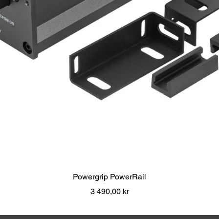
Snabbvisning
Powergrip PowerRail
Pris
3 490,00 kr
Moms ingår
|
Över 1000 kr fri frakt