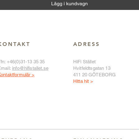
Lägg i kundvagn
KONTAKT
ADRESS
fn: +46(0)31-13 35 35
HiFi Stället
Email:
info@hifistallet.se
Hvitfeldtsgatan 13
ontaktformulär >
411 20 GÖTEBORG
Hitta hit >