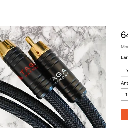
6
Mom
Lä
Ant