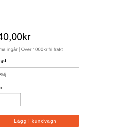
40,00kr
s ingår | Över 1000kr fri frakt
ngd
al
Lägg i kundvagn