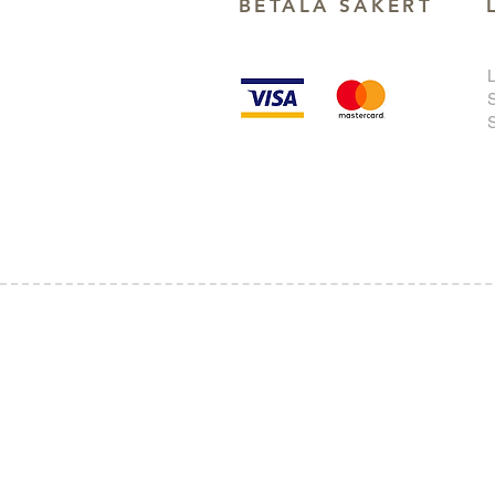
BETALA SÄKER
T
S