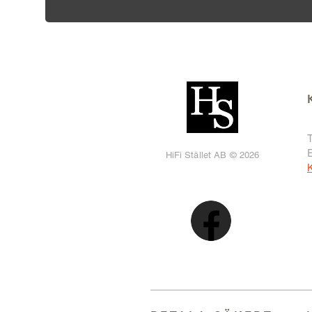
T
HiFi Stället AB © 2026
K