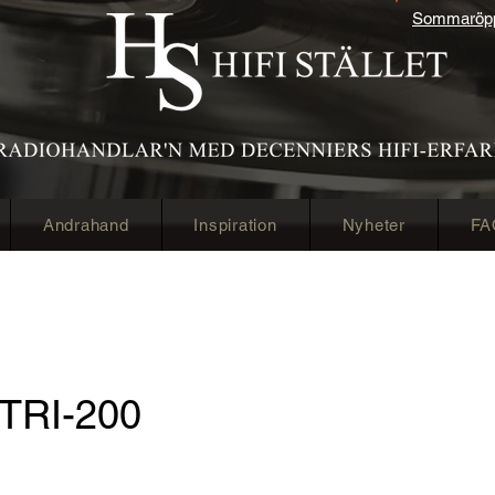
Sommaröppe
Andrahand
Inspiration
Nyheter
FA
TRI-200