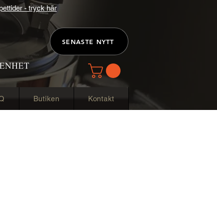
ttider - tryck här
SENASTE NYTT
Q
Butiken
Kontakt