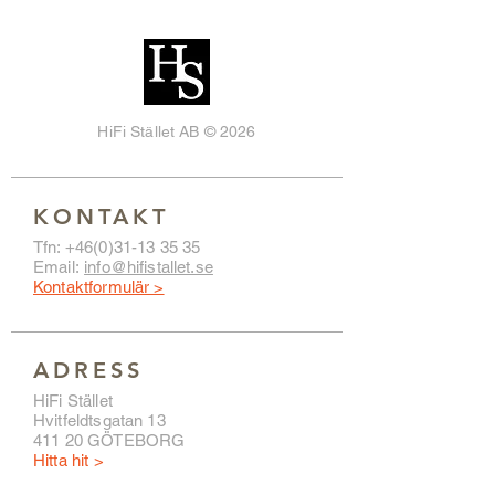
HiFi Stället AB © 2026
KONTAKT
Tfn:
+46(0)31-13 35 35
Email:
info@hifistallet.se
Kontaktformulär >
ADRESS
HiFi Stället
Hvitfeldtsgatan 13
411 20 GÖTEBORG
Hitta hit >