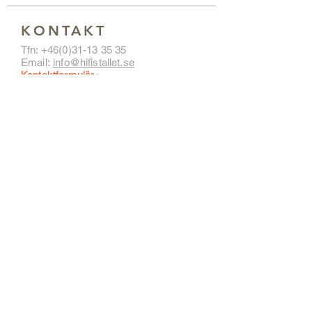
KONTAKT
Tfn:
+46(0)31-13 35 35
Email:
info@hifistallet.se
Kontaktformulär >
ADRESS
HiFi Stället
Hvitfeldtsgatan 13
411 20 GÖTEBORG
Hitta hit >
ÖPPETTIDER
Tisdag – fredag 11:00 – 18:00
Lunch 14:00 – 15:00
Lördag 11:00 – 15:00