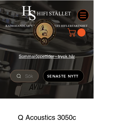
Sommaröppettider - tryck här
Sök
SENASTE NYTT
Q Acoustics 3050c