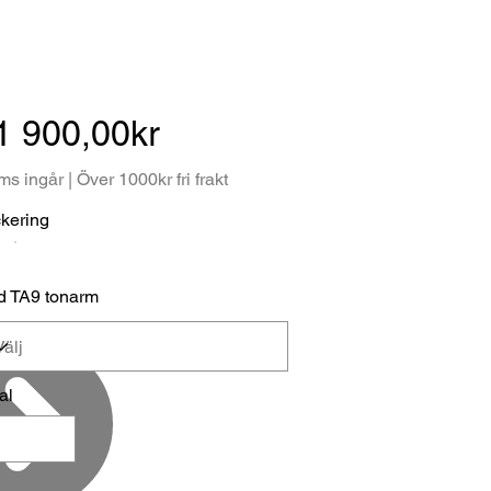
1 900,00kr
s ingår | Över 1000kr fri frakt
kering
 TA9 tonarm
al