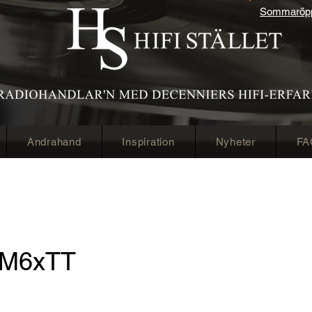
Sommaröppe
Andrahand
Inspiration
Nyheter
FA
y M6xTT