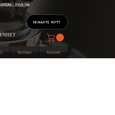
ttider - tryck här
SENASTE NYTT
Q
Butiken
Kontakt