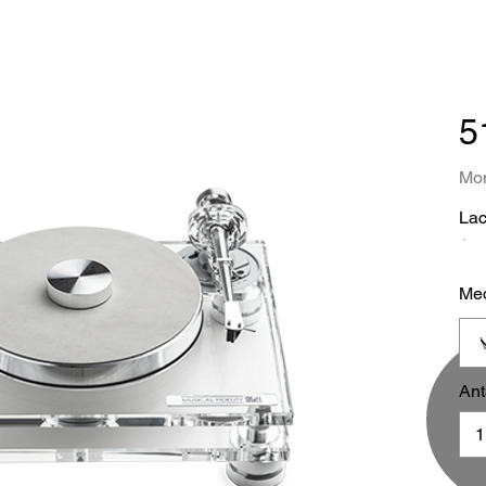
5
Mom
Lac
Med
Ant