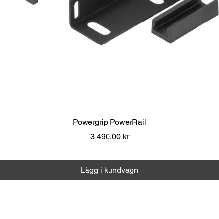
Snabbvisning
Powergrip PowerRail
Pris
3 490,00 kr
Moms ingår
|
Över 1000 kr fri frakt
Lägg i kundvagn