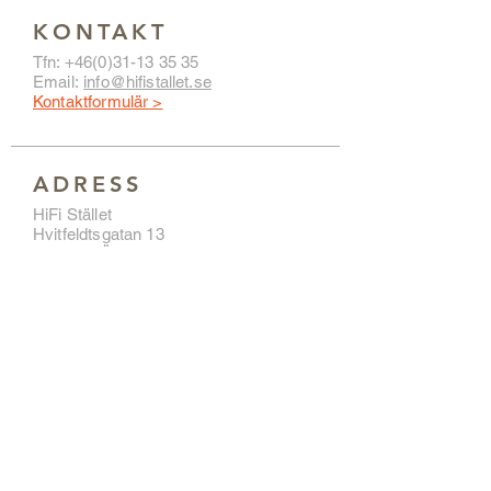
KONTAKT
Tfn:
+46(0)31-13 35 35
Email:
info@hifistallet.se
Kontaktformulär >
ADRESS
HiFi Stället
Hvitfeldtsgatan 13
411 20 GÖTEBORG
Hitta hit >
ÖPPETTIDER
Tisdag – fredag 11:00 – 18:00
Lunch 14:00 – 15:00
Lördag 11:00 – 15:00