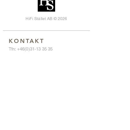
HiFi Stället AB © 2026
KONTAKT
Tfn:
+46(0)31-13 35 35
Email:
info@hifistallet.se
Kontaktformulär >
ADRESS
HiFi Stället
Hvitfeldtsgatan 13
411 20 GÖTEBORG
Hitta hit >
ÖPPETTIDER