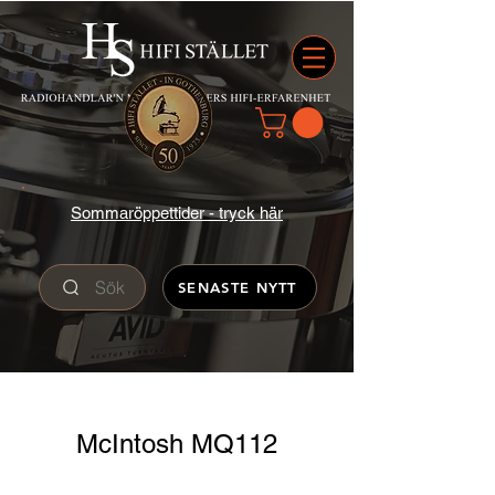
Sommaröppettider - tryck här
Sök
SENASTE NYTT
McIntosh MQ112