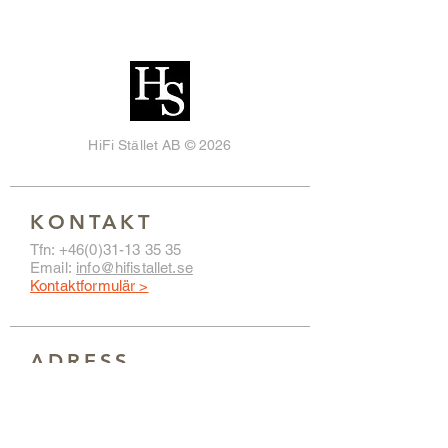
HiFi Stället AB © 2026
KONTAKT
Tfn:
+46(0)31-13 35 35
Email:
info@hifistallet.se
Kontaktformulär >
ADRESS
HiFi Stället
Hvitfeldtsgatan 13
411 20 GÖTEBORG
Hitta hit >