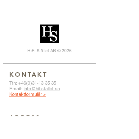
HiFi Stället AB © 2026
KONTAKT
Tfn:
+46(0)31-13 35 35
Email:
info@hifistallet.se
Kontaktformulär >
ADRESS
HiFi Stället
Hvitfeldtsgatan 13
411 20 GÖTEBORG