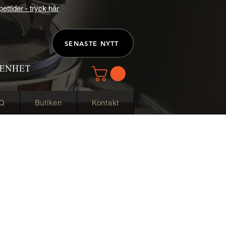
ttider - tryck här
SENASTE NYTT
Q
Butiken
Kontakt