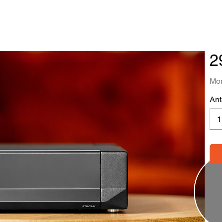
2
Mom
Ant