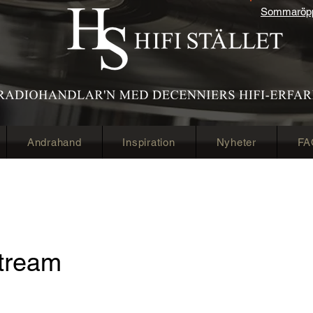
Sommaröppe
Andrahand
Inspiration
Nyheter
FA
Stream