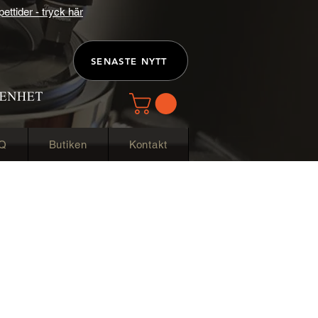
ttider - tryck här
SENASTE NYTT
Q
Butiken
Kontakt