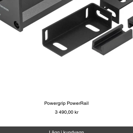
Snabbvisning
Powergrip PowerRail
Pris
3 490,00 kr
Moms ingår
|
Över 1000 kr fri frakt
Lägg i kundvagn