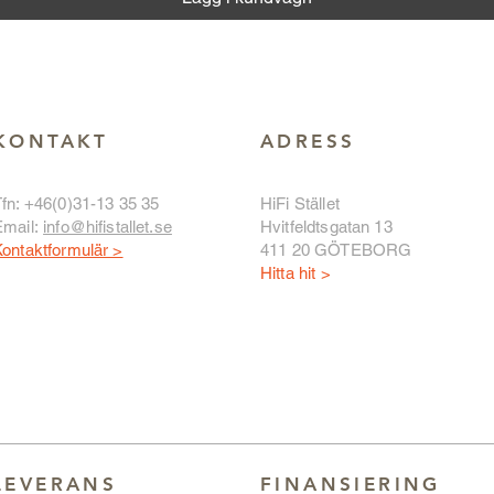
KONTAKT
ADRESS
fn: +46(0)31-13 35 35
HiFi Stället
Email:
info@hifistallet.se
Hvitfeldtsgatan 13
ontaktformulär >
411 20 GÖTEBORG
Hitta hit >
LEVERANS
FINANSIERING