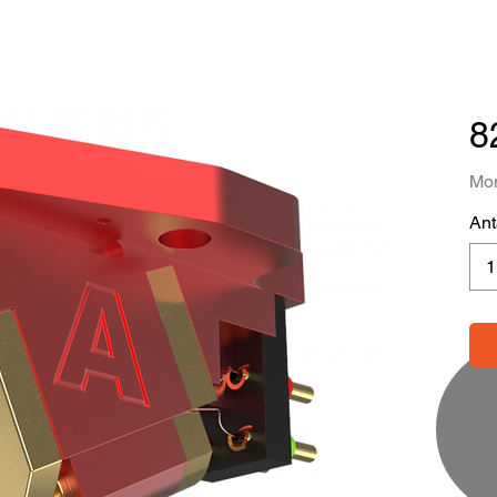
8
Mom
Ant