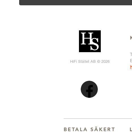
T
HiFi Stället AB © 2026
K
BETALA SÄKER
T