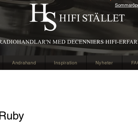
Sommaröppe
Andrahand
Inspiration
Nyheter
FA
 Ruby