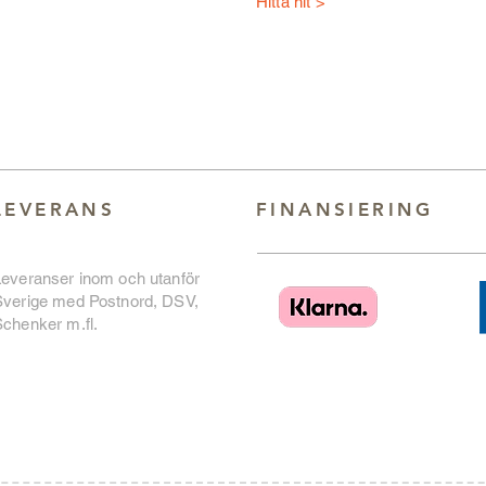
Hitta hit >
LEVERANS
FINANSIERING
Leveranser inom och utanför
Sverige med Postnord, DSV,
chenker m.fl.