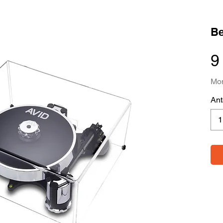
Be
9
Mom
Ant