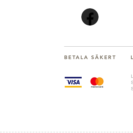
BETALA SÄKER
T
S