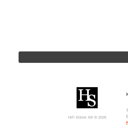
T
HiFi Stället AB © 2026
K