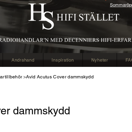
Sommaröppe
Andrahand
Inspiration
Nyheter
FA
artillbehör
Avid Acutus Cover dammskydd
>
ver dammskydd