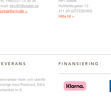
fn: +46(0)31-13 35 35
HiFi Stället
Email:
info@hifistallet.se
Hvitfeldtsgatan 13
ontaktformulär >
411 20 GÖTEBORG
Hitta hit >
LEVERANS
FINANSIERING
Leveranser inom och utanför
Sverige med Postnord, DSV,
chenker m.fl.