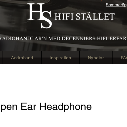
Sommaröppe
Andrahand
Inspiration
Nyheter
FA
pen Ear Headphone