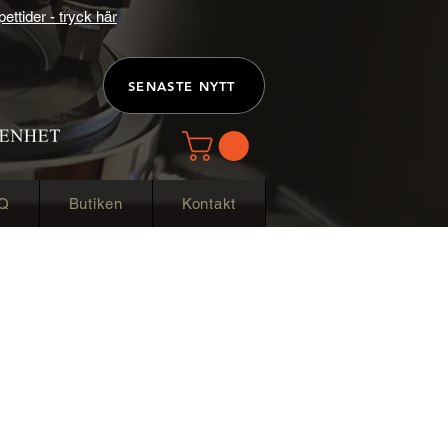
ttider - tryck här
SENASTE NYTT
Q
Butiken
Kontakt