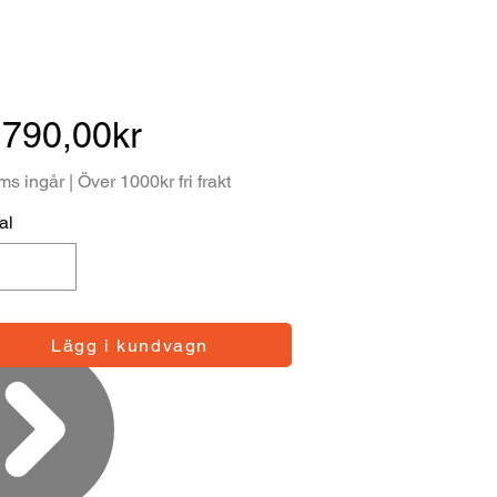
 790,00kr
s ingår | Över 1000kr fri frakt
al
Lägg i kundvagn