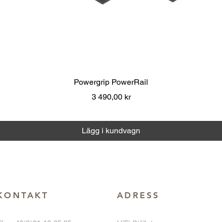
Snabbvisning
Powergrip PowerRail
Pris
3 490,00 kr
Moms ingår
|
Över 1000 kr fri frakt
Lägg i kundvagn
KONTAKT
ADRESS