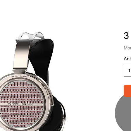
3
Mom
Ant