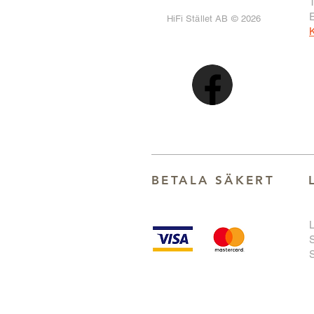
T
HiFi Stället AB © 2026
K
BETALA SÄKER
T
S