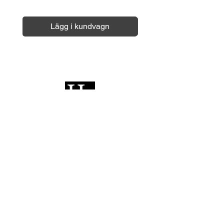
Lägg i kundvagn
HiFi Stället AB © 2026
KONTAKT
Tfn:
+46(0)31-13 35 35
Email:
info@hifistallet.se
Kontaktformulär >