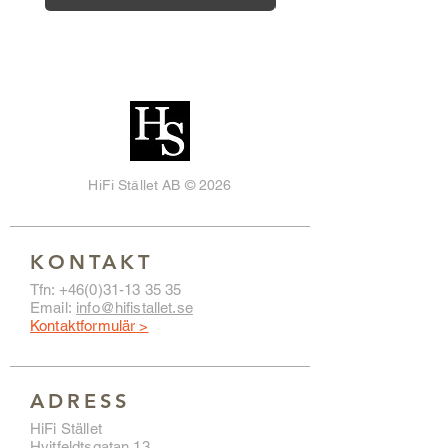
HiFi Stället AB © 2026
KONTAKT
Tfn:
+46(0)31-13 35 35
Email:
info@hifistallet.se
Kontaktformulär >
ADRESS
HiFi Stället
Hvitfeldtsgatan 13