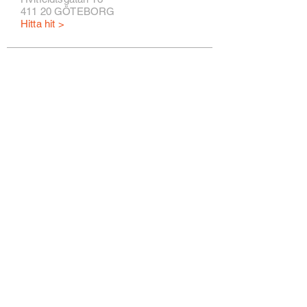
411 20 GÖTEBORG
Hitta hit >
ÖPPETTIDER
Tisdag – fredag 11:00 – 18:00
Lunch 14:00 – 15:00
Lördag 11:00 – 15:00
BETALA SÄKER
T
LEVERANS
Leveranser inom och utanför Sverige
med Postnord, DSV, Schenker m.fl.