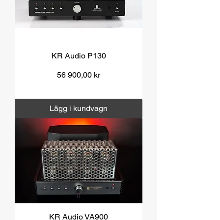
KR Audio P130
Pris
56 900,00 kr
Moms ingår
|
Över 1000 kr fri frakt
Lägg i kundvagn
KR Audio VA900