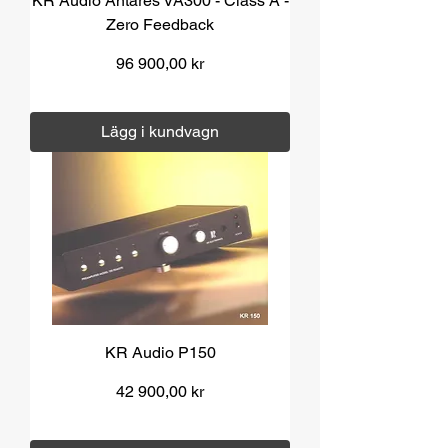
KR Audio Antares VA300 - Class A -
Zero Feedback
Pris
96 900,00 kr
Moms ingår
|
Över 1000 kr fri frakt
Lägg i kundvagn
KR Audio P150
Pris
42 900,00 kr
Moms ingår
|
Över 1000 kr fri frakt