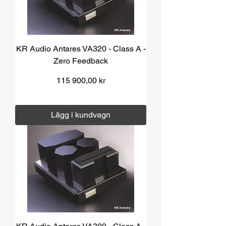
KR Audio Antares VA320 - Class A -
Zero Feedback
Pris
115 900,00 kr
Moms ingår
|
Över 1000 kr fri frakt
Lägg i kundvagn