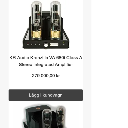
KR Audio Kronzilla VA 680i Class A
Stereo Integrated Amplifier
Pris
279 000,00 kr
Moms ingår
|
Över 1000 kr fri frakt
Lägg i kundvagn