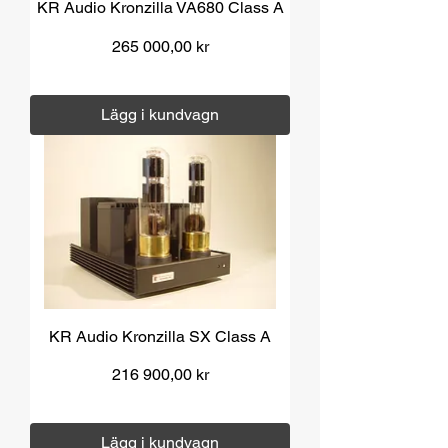
KR Audio Kronzilla VA680 Class A
Pris
265 000,00 kr
Moms ingår
|
Över 1000 kr fri frakt
Lägg i kundvagn
KR Audio Kronzilla SX Class A
Pris
216 900,00 kr
Moms ingår
|
Över 1000 kr fri frakt
Lägg i kundvagn