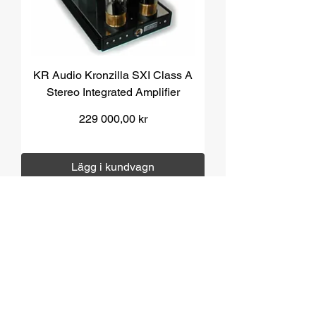
KR Audio Kronzilla SXI Class A
Stereo Integrated Amplifier
Pris
229 000,00 kr
Moms ingår
|
Över 1000 kr fri frakt
Lägg i kundvagn