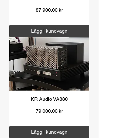
Pris
87 900,00 kr
Moms ingår
|
Över 1000 kr fri frakt
Lägg i kundvagn
KR Audio VA880
Pris
79 000,00 kr
Moms ingår
|
Över 1000 kr fri frakt
Lägg i kundvagn