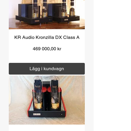
KR Audio Kronzilla DX Class A
Pris
469 000,00 kr
Moms ingår
|
Över 1000 kr fri frakt
Lägg i kundvagn