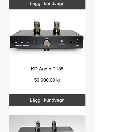
Lägg i kundvagn
KR Audio P135
Pris
59 900,00 kr
Moms ingår
|
Över 1000 kr fri frakt
Lägg i kundvagn