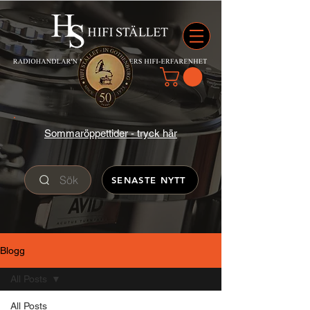
Sommaröppettider - tryck här
Sök
SENASTE NYTT
Blogg
All Posts
All Posts