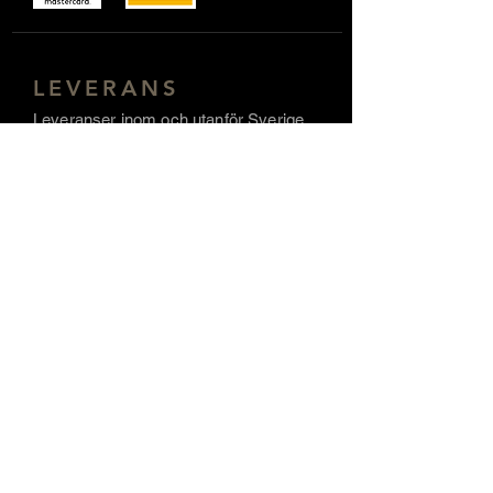
LEVERANS
Leveranser inom och utanför Sverige
med Postnord, DSV, Schenker m.fl.
FINANSIERING
SOCIALA MEDIER