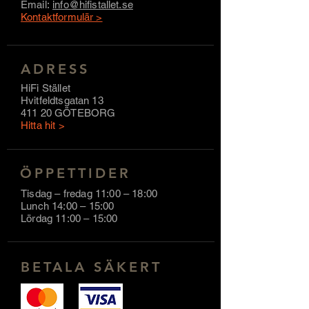
Email:
info@hifistallet.se
Kontaktformulär >
ADRESS
HiFi Stället
Hvitfeldtsgatan 13
411 20 GÖTEBORG
Hitta hit >
ÖPPETTIDER
Tisdag – fredag 11:00 – 18:00
Lunch 14:00 – 15:00
Lördag 11:00 – 15:00
BETALA SÄKER
T